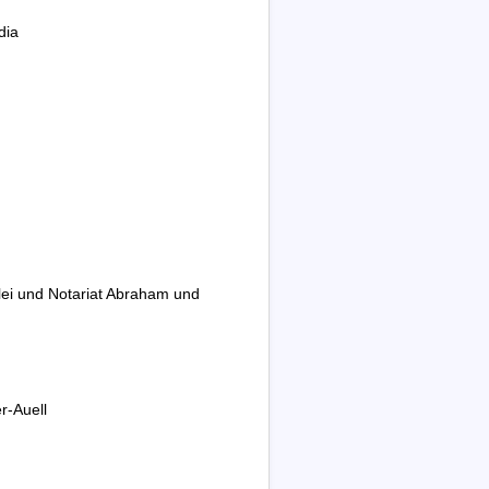
dia
ei und Notariat Abraham und
r-Auell