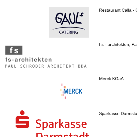
Restaurant Calla - 
f s - architekten, P
Merck KGaA
Sparkasse Darmsta