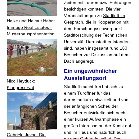
Zeiten mit Touren bzw. Führungen
besichtigen konnten. Die vier
Veranstaltungen zu
Stadtluft im
Heike und Helmut Hahn:
Gespräch
, die in Kooperation mit
Immago Real Estates -
dem Forschungsschwerpunkt
Musterhauspräsentation
Stadtforschung
der Technischen
Universität Darmstadt entstanden
sind, haben insgesamt rund 160
Besucher zur Diskussion auf dem
Dach angeregt.
Ein ungewöhnlicher
Ausstellungsort
Nico Heyduck:
Stadtluft macht frei
hat sich zu
Klangreservat
einem Türöffner für das
darmstadtium entwickelt und von
der anfänglichen Scheu der
Besucher entwickelte sich nach
einer kurzen Aufwärmphase ein
großes Interesse an der Kunst auf
und im Haus und natürlich auch
Gabriele Juvan: Die
an dem Gebäude selbst. Der