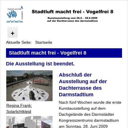
Aktuelle Seite:
Startseite
Vogelfrei
Ausstellung
Stadtluft macht frei - Vogelfrei 8
Programm
Die Ausstellung ist beendet.
Stadtluft im Gespräch
Stadtluft-Picknick
Abschluß der
Künstler
Ausstellung auf der
Anfahrt
Dachterrasse des
Presse
Darmstadtium
Sponsoren
Nach fünf Wochen wurde die erste
Regina Frank:
Archiv
Kunstausstellung auf dem
Solarlichtkleid
Dachgelände des Darmstädter
Datenschutz
Kongresszentrums darmstadtium
Impressum
am Sonntag, 28. Juni 2009