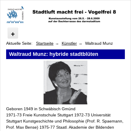
Aktuelle Seite:
Startseite
Künstler
Waltraud Munz
Vogelfrei
Ausstellung
Waltraud Munz: hybride stadtblüten
Programm
Stadtluft im Gespräch
Stadtluft-Picknick
Künstler
Regina Frank
Helga Franke
Massimo de Giovanni
Geboren 1949 in Schwäbisch Gmünd
Heike und Helmut Hahn
1971-73 Freie Kunstschule Stuttgart 1972-73 Universität
Nico Heyduck
Stuttgart Kunstgeschichte und Philosophie (Prof. R. Spaemann,
Gabriele Juvan
Prof. Max Bense) 1975-77 Staatl. Akademie der Bildenden