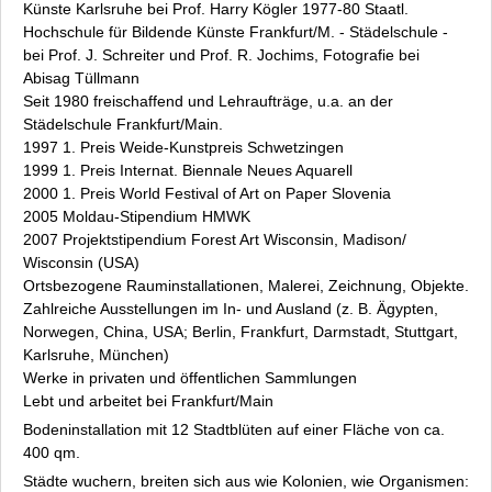
Jens J. Meyer
Künste Karlsruhe bei Prof. Harry Kögler 1977-80 Staatl.
Hochschule für Bildende Künste Frankfurt/M. - Städelschule -
Waltraud Munz
bei Prof. J. Schreiter und Prof. R. Jochims, Fotografie bei
Susanne Schmitt
Abisag Tüllmann
Anfahrt
Seit 1980 freischaffend und Lehraufträge, u.a. an der
Presse
Städelschule Frankfurt/Main.
Sponsoren
1997 1. Preis Weide-Kunstpreis Schwetzingen
1999 1. Preis Internat. Biennale Neues Aquarell
Archiv
2000 1. Preis World Festival of Art on Paper Slovenia
Datenschutz
2005 Moldau-Stipendium HMWK
Impressum
2007 Projektstipendium Forest Art Wisconsin, Madison/
Wisconsin (USA)
Ortsbezogene Rauminstallationen, Malerei, Zeichnung, Objekte.
Zahlreiche Ausstellungen im In- und Ausland (z. B. Ägypten,
Norwegen, China, USA; Berlin, Frankfurt, Darmstadt, Stuttgart,
Karlsruhe, München)
Werke in privaten und öffentlichen Sammlungen
Lebt und arbeitet bei Frankfurt/Main
Bodeninstallation mit 12 Stadtblüten auf einer Fläche von ca.
400 qm.
Städte wuchern, breiten sich aus wie Kolonien, wie Organismen: